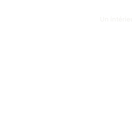
Archite
Un intérie