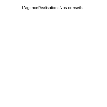
L'agence
Réalisations
Nos conseils
Memberships
Locations
Support