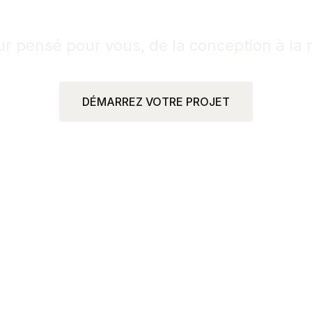
cture d'intérieur et Ré
ur pensé pour vous, de la conception à la r
DÉMARREZ VOTRE PROJET