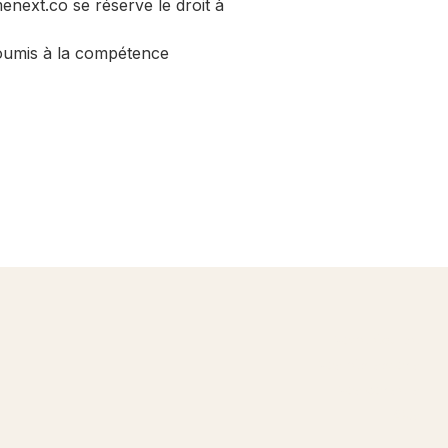
enext.co se réserve le droit à
soumis à la compétence
Notre équipe
Nos réalisations
Nos conseils
FAQs